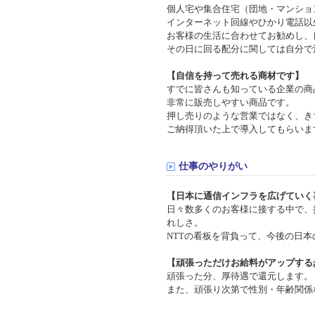
個人宅や集合住宅（団地・マンショ
インターネット回線やひかり電話以
お客様の生活に合わせてお勧めし、
その日に回る配分に関しては自分で
【自信を持って売れる商材です】
すでに皆さんも知っている企業の商
非常に販売しやすい商品です。
押し売りのような営業ではなく、き
ご納得頂いた上で導入してもらいま
仕事のやりがい
【日本に通信インフラを広げていく
日々数多くのお客様に接する中で、
れしさ。
NTTの看板を背負って、今後の日
【頑張っただけお給料がアップする
頑張った分、厚待遇で還元します。
また、頑張り次第で性別・年齢関係