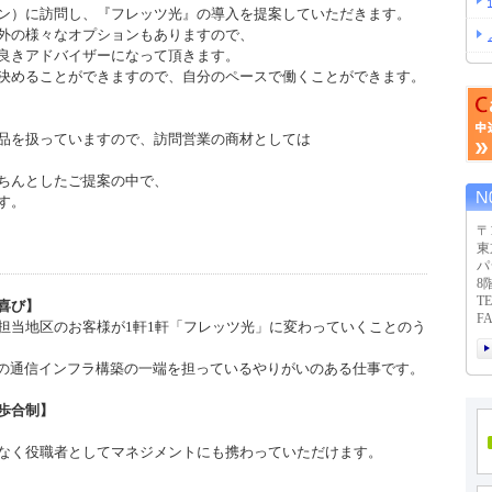
ン）に訪問し、『フレッツ光』の導入を提案していただきます。
外の様々なオプションもありますので、
良きアドバイザーになって頂きます。
決めることができますので、自分のペースで働くことができます。
品を扱っていますので、訪問営業の商材としては
ちんとしたご提案の中で、
す。
〒1
東
パ
8
TE
喜び】
FA
担当地区のお客様が1軒1軒「フレッツ光」に変わっていくことのう
本の通信インフラ構築の一端を担っているやりがいのある仕事です。
歩合制】
なく役職者としてマネジメントにも携わっていただけます。