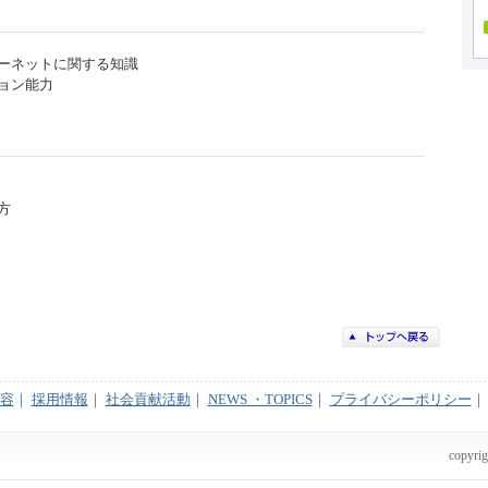
ーネットに関する知識
ョン能力
方
容
｜
採用情報
｜
社会貢献活動
｜
NEWS ・TOPICS
｜
プライバシーポリシー
｜
copyri