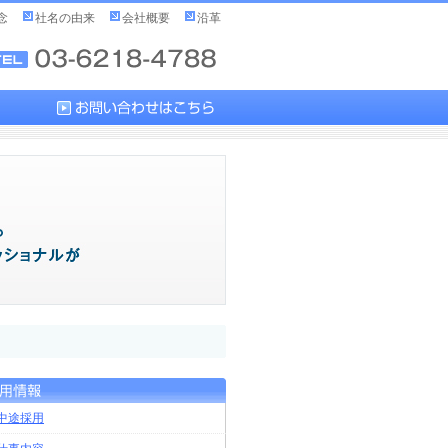
念
社名の由来
会社概要
沿革
中途採用